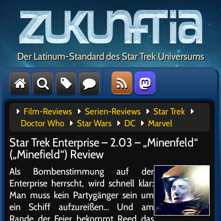
Der Latinum-Standard des Star Trek Universums
Film-Reviews
Serien-Reviews
Star Trek
Doctor Who
Star Wars
DC
Marvel
Star Trek Enterprise – 2.03 – „Minenfeld“
(„Minefield“) Review
Als Bombenstimmung auf der
Enterprise herrscht, wird schnell klar:
Man muss kein Partygänger sein um
ein Schiff aufzureißen… Und am
Rande der Feier bekommt Reed das