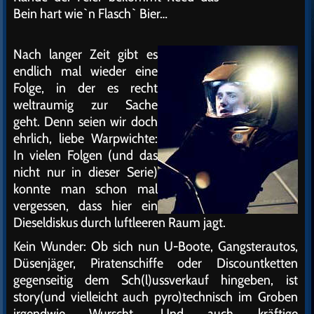
Bein hart wie`n Flasch` Bier…
Nach langer Zeit gibt es
endlich mal wieder eine
Folge, in der es recht
weltraumig zur Sache
geht. Denn seien wir doch
ehrlich, liebe Warpwichte:
In vielen Folgen (und das
nicht nur in dieser Serie)
konnte man schon mal
vergessen, dass hier ein
Dieseldiskus durch luftleeren Raum jagt.
Kein Wunder: Ob sich nun U-Boote, Gangsterautos,
Düsenjäger, Piratenschiffe oder Discountketten
gegenseitig dem Sch(l)ussverkauf hingeben, ist
story(und vielleicht auch pyro)technisch im Groben
irgendwie Wurscht. Und auch kräftige