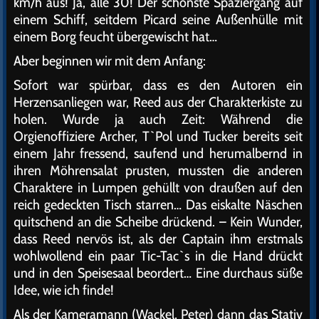
km/h aus! Ja, alle 30! Der schönste Spaziergang auf
einem Schiff, seitdem Picard seine Außenhülle mit
einem Borg feucht übergewischt hat…
Aber beginnen wir mit dem Anfang:
Sofort war spürbar, dass es den Autoren ein
Herzensanliegen war, Reed aus der Charakterkiste zu
holen. Wurde ja auch Zeit: Während die
Orgienoffiziere Archer, T`Pol und Tucker bereits seit
einem Jahr fressend, saufend und herumalbernd in
ihren Möhrensalat prusten, mussten die anderen
Charaktere in Lumpen gehüllt von draußen auf den
reich gedeckten Tisch starren… Das eiskalte Näschen
quitschend an die Scheibe drückend. – Kein Wunder,
dass Reed nervös ist, als der Captain ihm erstmals
wohlwollend ein paar Tic-Tac`s in die Hand drückt
und in den Speisesaal beordert… Eine durchaus süße
Idee, wie ich finde!
Als der Kameramann (Wackel, Peter) dann das Stativ