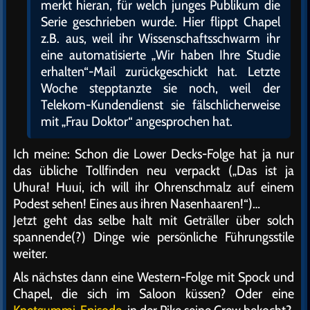
merkt hieran, für welch junges Publikum die
Serie geschrieben wurde. Hier flippt Chapel
z.B. aus, weil ihr Wissenschaftsschwarm ihr
eine automatisierte „Wir haben Ihre Studie
erhalten“-Mail zurückgeschickt hat. Letzte
Woche stepptanzte sie noch, weil der
Telekom-Kundendienst sie fälschlicherweise
mit „Frau Doktor“ angesprochen hat.
Ich meine: Schon die Lower Decks-Folge hat ja nur
das übliche Tollfinden neu verpackt („Das ist ja
Uhura! Huui, ich will ihr Ohrenschmalz auf einem
Podest sehen! Eines aus ihren Nasenhaaren!“)…
Jetzt geht das selbe halt mit Geträller über solch
spannende(?) Dinge wie persönliche Führungsstile
weiter.
Als nächstes dann eine Western-Folge mit Spock und
Chapel, die sich im Saloon küssen? Oder eine
Knetgummi-Episode
, in der Pike seine Crew bekocht?