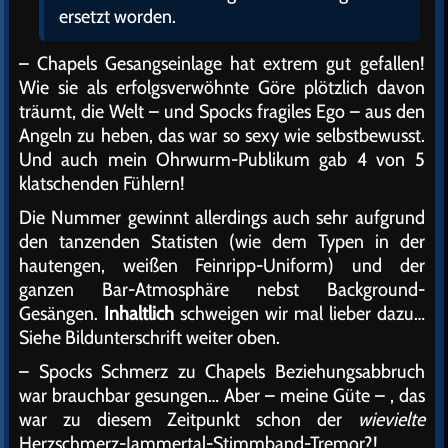
ersetzt worden.
– Chapels Gesangseinlage hat extrem gut gefallen!
Wie sie als erfolgsverwöhnte Göre plötzlich davon
träumt, die Welt – und Spocks fragiles Ego – aus den
Angeln zu heben, das war so sexy wie selbstbewusst.
Und auch mein Ohrwurm-Publikum gab 4 von 5
klatschenden Fühlern!
Die Nummer gewinnt allerdings auch sehr aufgrund
den tanzenden Statisten (wie dem Typen in der
hautengen, weißen Feinripp-Uniform) und der
ganzen Bar-Atmosphäre nebst Background-
Gesängen.
Inhaltlich
schweigen wir mal lieber dazu…
Siehe Bildunterschrift weiter oben.
– Spocks Schmerz zu Chapels Beziehungsabbruch
war brauchbar gesungen… Aber – meine Güte – , das
war zu diesem Zeitpunkt schon der
wievielte
Herzschmerz-Jammertal-Stimmband-Tremor?!