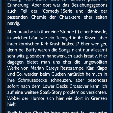
Erinnerung. Aber dort war das Beziehungsgedöns
auch Teil der (Comedy-)Serie und dank der
passenden Chemie der Charaktere eher selten
nervig.
Aber brauche ich über eine Stunde (!) einer Episode,
in welcher La’an wie ein Teengirl in ihr Kissen über
ihren komischen Kirk-Krush krakeelt? Eher weniger,
denn bei Buffy waren die Songs nicht nur allesamt
sehr witzig, sondern handwerklich auch kreativ. Hier
dagegen bietet man uns eher die ungewollten
Werke von Mariah Careys Resterampe. Klar, Klapo
und Co. werden beim Gucken natürlich heimlich in
ihre Schmusedecke schneuzen, aber besonders
sofort nach dem Lower Decks Crossover kann ich
auf eine weitere Spaß-Story problemlos verzichten.
Wobei der Humor sich hier wie dort in Grenzen
hielt.
Fazit:
Ja, der Chor im Intro war nett. Ja, „was wäre