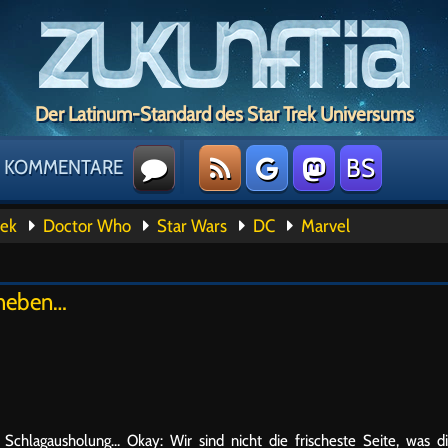
Der Latinum-Standard des Star Trek Universums
BS
KOMMENTARE
rek
Doctor Who
Star Wars
DC
Marvel
 heben…
hlagausholung… Okay: Wir sind nicht die frischeste Seite, was d