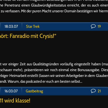
he Penetranz einen Glaubwürdigkeitsstatus erreicht, der es auch ein
l zu verfassen. Mit der puren Macht unserer Domain bestätigen wir hierm
18.03.07
Star Trek
19
rt: Fanradio mit Crysis!“
t vor einiger Zeit aus Qualitätsgründen vorläufig eingestellt haben (m
chauer mehr), präsentieren wir noch einmal eine Bonusausgabe. Die
ebiger Heimarbeit erstellt (lassen wir seinen Arbeitgeber in dem Glaube
sandt. Warum, das podcasted er euch am besten selbst…
16.03.07
Gastbeitrag
21
 11 wird klasse!