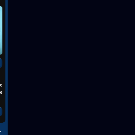
ie
pe
.