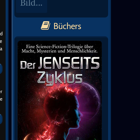
Büchers
nd
ie
ja
er
ie