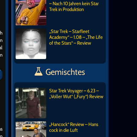
– Nach 10 Jahren kein Star
Trek in Produktion
„Star Trek – Starfleet
ch
Academy“ – 1.08 – „The Life
in
of the Stars“ – Review
al
en
Gemischtes
Star Trek Voyager – 6.23 –
„Voller Wut“ („Fury“) Review
„Hancock“ Review – Hans
ns
cock in die Luft
en