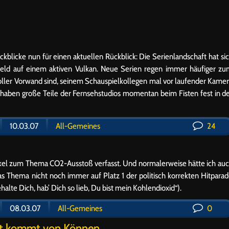
kblicke nun für einen aktuellen Rückblick: Die Serienlandschaft hat si
sfeld auf einem aktiven Vulkan. Neue Serien regen immer häufiger z
ller Vorwand sind, seinem Schauspielkollegen mal vor laufender Kame
 haben große Teile der Fernsehstudios momentan beim Fisten fest in d
10.03.07
All-Gemeines
24
rtikel zum Thema CO2-Ausstoß verfasst. Und normalerweise hätte ich au
as Thema nicht noch immer auf Platz 1 der politisch korrekten Hitpara
halte Dich, hab’ Dich so lieb, Du bist mein Kohlendioxid“).
08.03.07
All-Gemeines
0
nst kommt von Können