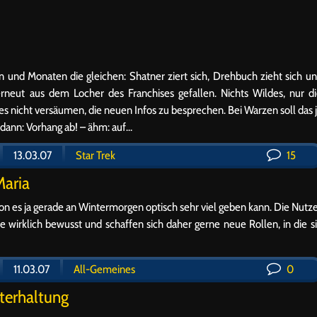
 und Monaten die gleichen: Shatner ziert sich, Drehbuch zieht sich u
erneut aus dem Locher des Franchises gefallen. Nichts Wildes, nur d
s nicht versäumen, die neuen Infos zu besprechen. Bei Warzen soll das 
dann: Vorhang ab! – ähm: auf…
13.03.07
Star Trek
15
Maria
 es ja gerade an Wintermorgen optisch sehr viel geben kann. Die Nutz
nie wirklich bewusst und schaffen sich daher gerne neue Rollen, in die s
11.03.07
All-Gemeines
0
terhaltung