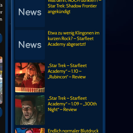
Was denn, NOCH dunkler?! –
ls
Star Trek: Shadow Frontier
angekündigt
er
en
Etwa zu wenig Klingonen im
kurzen Rock? – Starfleet
Academy abgesetzt!
„Star Trek – Starfleet
Academy“ – 1.10 –
„Rubincon“ – Review
„Star Trek – Starfleet
Academy“ – 1.09 – „300th
Night“ – Review
Endlich normaler Blutdruck