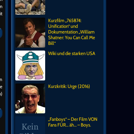
em
it
Kurzfilm „765874:
Unification“ und
Dokumentation „William
Shatner: You Can Call Me
Bill“
Wiki und die starken USA
an
Kurzkritik: Urge (2016)
se
n)
„Fanboys“ – Der Film VON
Fans FÜR… äh… – Boys.