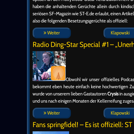
haben die anhaltenden Gerüchte allein durch kindisc
seriösen SF-Magazin wie ST-E.de erlaubt, einen Artike
also die folgenden Besetzungsgerüchte als offiziell:
Weiter
Klapowski
Radio Ding-Star Special #1 – „Unerhö
Obwohl wir unser offizielles Podcas
bekommt eben heute einfach keine hochwertigen Zus
wurde von unserem lieben Gastautoren
Crysis
in ausgi
und uns nach einigen Monaten der Kellerreifung zuge
Weiter
Klapowski
Fans springfidel! – Es ist offiziell: ST