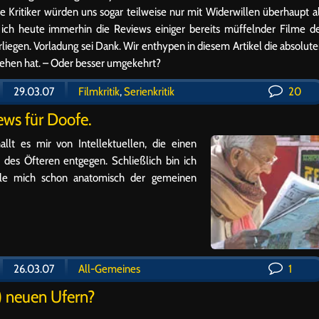
 Kritiker würden uns sogar teilweise nur mit Widerwillen überhaupt a
ich heute immerhin die Reviews einiger bereits müffelnder Filme d
orliegen. Vorladung sei Dank. Wir enthypen in diesem Artikel die absolut
ehen hat. – Oder besser umgekehrt?
29.03.07
Filmkritik
,
Serienkritik
20
News für Doofe.
llt es mir von Intellektuellen, die einen
des Öfteren entgegen. Schließlich bin ich
fühle mich schon anatomisch der gemeinen
26.03.07
All-Gemeines
1
t) neuen Ufern?