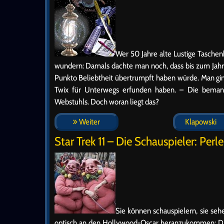
Wer 50 Jahre alte Lustige Taschen
wundern: Damals dachte man noch, dass bis zum Jahr 
Punkto Beliebtheit übertrumpft haben würde. Man gin
Twix für Unterwegs erfunden haben. – Die bemann
Webstuhls. Doch woran liegt das?
Weiter
Klapowski
Star Trek 11 – Die Schauspieler: Perl
Sie können schauspielern, sie se
optisch an den Hollywood-Oscar heranzukommen: Die