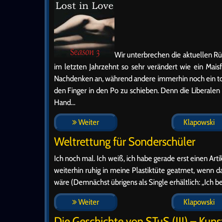
Wir unterbrechen die aktuellen Rüc
im letzten Jahrzehnt so sehr verändert wie ein Mai
Nachdenken an, während andere immerhin noch ein to
den Finger in den Po zu schieben. Denn die Liberalen
Hand…
Weiter
Klapowski
Weltrettung für Sonderschüler
Ich noch mal. Ich weiß, ich habe gerade erst einen A
weiterhin ruhig in meine Plastiktüte geatmet, wenn d
wäre (Demnächst übrigens als Single erhältlich: „Ich be
Weiter
Klapowski
Die Geschichte von STuS (III) – Ku