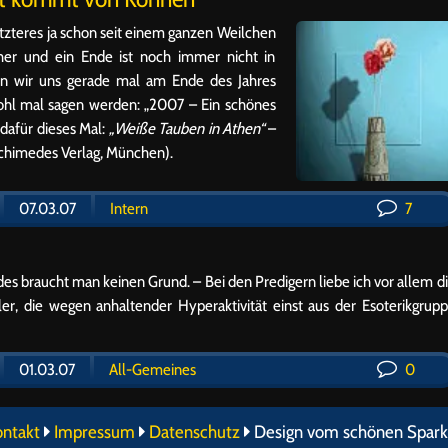
etzteres ja schon seit einem ganzen Weilchen
her und ein Ende ist noch immer nicht in
en wir uns gerade mal am Ende des Jahres
ohl mal sagen werden: „2007 – Ein schönes
 dafür dieses Mal:
„Weiße Tauben in Athen“
–
rchimedes Verlag, München).
07.03.07
Intern
7
ides braucht man keinen Grund. – Bei den Predigern liebe ich vor allem d
r, die wegen anhaltender Hyperaktivität einst aus der Esoterikgrup
01.03.07
All-Gemeines
0
ontakt
Impressum
Datenschutz
Design vom schönen Spark