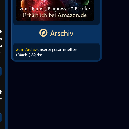
Arschiv
ch
um
ra
Zum Archiv
unserer gesammelten
er
(Mach-)Werke.
ch
de