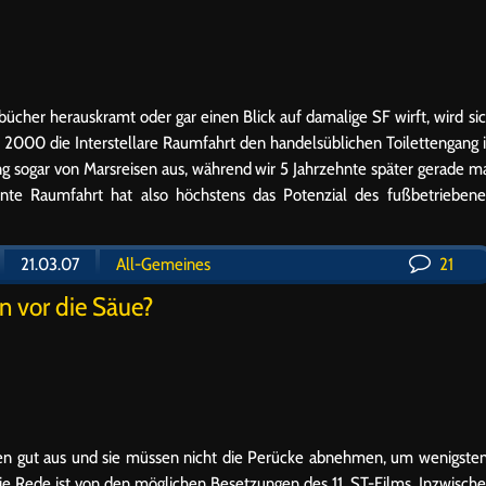
bücher herauskramt oder gar einen Blick auf damalige SF wirft, wird si
2000 die Interstellare Raumfahrt den handelsüblichen Toilettengang 
g sogar von Marsreisen aus, während wir 5 Jahrzehnte später gerade m
te Raumfahrt hat also höchstens das Potenzial des fußbetrieben
21.03.07
All-Gemeines
21
en vor die Säue?
hen gut aus und sie müssen nicht die Perücke abnehmen, um wenigste
 Rede ist von den möglichen Besetzungen des 11. ST-Films. Inzwisch