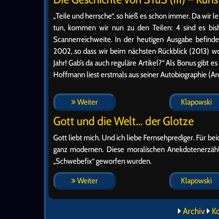
„Teile und herrsche“, so hieß es schon immer. Da wir l
tun, kommen wir nun zu den Teilen: 4 sind es bis
Scannerreichweite. In der heutigen Ausgabe befind
2002, so dass wir beim nächsten Rückblick (2013) w
Jahr! Gab’s da auch reguläre Artikel?“ Als Bonus gibt es
Hoffmann liest erstmals aus seiner Autobiographie (A
Weiter
Klapowski
Gott und die Welt… der Glotze
Gott liebt mich. Und ich liebe Fernsehprediger. Für be
ganz modernen. Diese moralischen Anekdotenerzähle
„Schwebefix“ geworfen wurden.
Weiter
Klapowski
Archiv
K