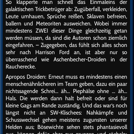
So klapperte man schnell das Einmaleins der
galaktischen Trickbetrüger ab: Zugüberfall, verkleiden,
Leute umhauen, Sprüche reißen, Sklaven befreien,
ballern und Meteoriten ausweichen. Wobei immer
mindestens ZWEI dieser Dinge gleichzeitig getan
werden müssen, da sind die Autoren schon ziemlich
eingefahren. – Zugegeben, das fühlt sich alles schon
sehr nach Harrison Ford an, ist aber nur so
überraschend wie Aschenbecher-Droiden in der
Raucherecke.
Apropos Droiden: Erneut muss es mindestens einen
menschenähnlicheren im Team geben, dazu ein paar
nichtssagende Schrei… äh… Piephälse ohne … äh…
Hals. Die werden dann halt befreit oder sind für
kleine Gags am Rande zuständig. Und das war‘s noch
längst nicht an SW-Klischees: Nahkämpfe und
Schusswechsel gehen meistens zugunsten unserer
Helden aus; Bösewichte sehen stets phantasievoll
aus, können dafür aber nur grunzen und röcheln;