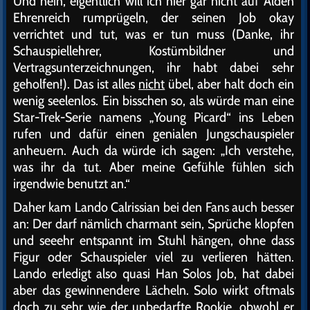
Und nein, eigentlich will ich hier gar nicht auf Alden
Ehrenreich rumprügeln, der seinen Job okay
verrichtet und tut, was er tun muss (Danke, ihr
Schauspiellehrer, Kostümbildner und
Vertragsunterzeichnungen, ihr habt dabei sehr
geholfen!). Das ist alles
nicht
übel, aber halt doch ein
wenig seelenlos. Ein bisschen so, als würde man eine
Star-Trek-Serie namens „Young Picard“ ins Leben
rufen und dafür einen genialen Jungschauspieler
anheuern. Auch da würde ich sagen: „Ich verstehe,
was ihr da tut. Aber meine Gefühle fühlen sich
irgendwie benutzt an.“
Daher kam Lando Calrissian bei den Fans auch besser
an: Der darf nämlich charmant sein, Sprüche klopfen
und seeehr entspannt im Stuhl hängen, ohne dass
Figur oder Schauspieler viel zu verlieren hätten.
Lando erledigt also quasi Han Solos Job, hat dabei
aber das gewinnendere Lächeln. Solo wirkt oftmals
doch zu sehr wie der unbedarfte Rookie, obwohl er