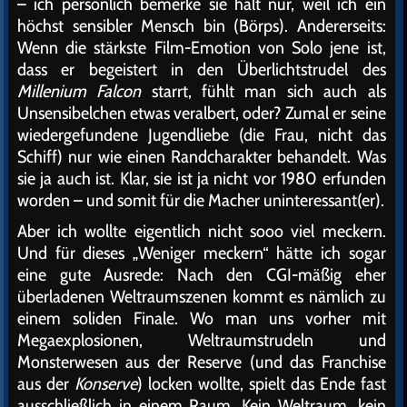
– ich persönlich bemerke sie halt nur, weil ich ein
höchst sensibler Mensch bin (Börps). Andererseits:
Wenn die stärkste Film-Emotion von Solo jene ist,
dass er begeistert in den Überlichtstrudel des
Millenium Falcon
starrt, fühlt man sich auch als
Unsensibelchen etwas veralbert, oder? Zumal er seine
wiedergefundene Jugendliebe (die Frau, nicht das
Schiff) nur wie einen Randcharakter behandelt. Was
sie ja auch ist. Klar, sie ist ja nicht vor 1980 erfunden
worden – und somit für die Macher uninteressant(er).
Aber ich wollte eigentlich nicht sooo viel meckern.
Und für dieses „Weniger meckern“ hätte ich sogar
eine gute Ausrede: Nach den CGI-mäßig eher
überladenen Weltraumszenen kommt es nämlich zu
einem soliden Finale. Wo man uns vorher mit
Megaexplosionen, Weltraumstrudeln und
Monsterwesen aus der Reserve (und das Franchise
aus der
Konserve
) locken wollte, spielt das Ende fast
ausschließlich in einem Raum. Kein Weltraum, kein