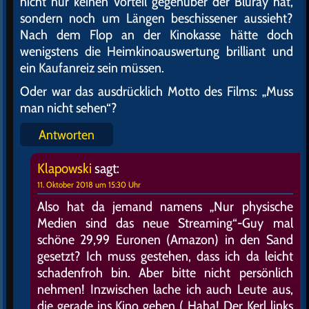
nicht nur keinen Vorteil gegenüber der Bluray hat,
sondern noch um Längen beschissener aussieht?
Nach dem Flop an der Kinokasse hätte doch
wenigstens die Heimkinoauswertung brilliant und
ein Kaufanreiz sein müssen.
Oder war das ausdrücklich Motto des Films: „Muss
man nicht sehen“?
Antworten
Klapowski
sagt:
11. Oktober 2018 um 15:30 Uhr
Also hat da jemand namens „Nur physische
Medien sind das neue Streaming“-Guy mal
schöne 29,99 Euronen (Amazon) in den Sand
gesetzt? Ich muss gestehen, dass ich da leicht
schadenfroh bin. Aber bitte nicht persönlich
nehmen! Inzwischen lache ich auch Leute aus,
die gerade ins Kino gehen („Haha! Der Kerl links