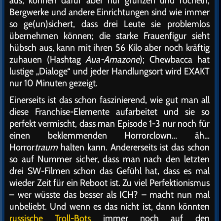
Bergwerke und andere Einrichtungen sind wie immer
so ge(un)sichert, dass drei Leute sie problemlos
übernehmen können; die starke Frauenfigur sieht
hübsch aus, kann mit ihren 56 Kilo aber noch kräftig
zuhauen (Hashtag
Aua-Amazone
); Chewbacca hat
lustige „Dialoge“ und jeder Handlungsort wird EXAKT
nur 10 Minuten gezeigt.
Einerseits ist das schon faszinierend, wie gut man all
diese Franchise-Elemente aufarbeitet und sie so
perfekt vermischt, dass man Episode 1-3 nur noch für
einen beklemmenden Horrorclown… äh…
Horror
traum
halten kann. Andererseits ist das schon
so auf Nummer sicher, dass man nach den letzten
drei SW-Filmen schon das Gefühl hat, dass es mal
wieder Zeit für ein Reboot ist. Zu viel Perfektionismus
– wer wüsste das besser als ICH? – macht nun mal
unbeliebt. Und wenn es das nicht ist, dann könnten
russische Troll-Bots
immer noch auf den