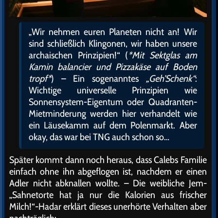
„Wir nehmen euren Planeten nicht an! Wir
sind schließlich Klingonen, wir haben unsere
archaischen Prinzipien!“ (
*Mit Sektglas am
Kamin balancier und Pizzakäse auf Boden
tropf*
) – Ein sogenanntes
„Geh’Schenk“
:
Wichtige universelle Prinzipien wie
Sonnensystem-Eigentum oder Quadranten-
Mietminderung werden hier verhandelt wie
ein Läusekamm auf dem Polenmarkt. Aber
okay, das war bei TNG auch schon so…
Später kommt dann noch heraus, dass Calebs Familie
einfach ohne ihn abgeflogen ist, nachdem er einen
Adler nicht abknallen wollte. – Die weibliche Jem-
„Sahnetorte hat ja nur die Kalorien aus frischer
Milch!“-Hadar erklärt dieses unerhörte Verhalten aber