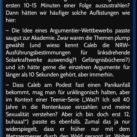
ersten 10-15 Minuten einer Folge auszustrahlen?
Dann hätten wir häufiger solche Auflistungen wie
hier:
– Die Idee eines Argumentier-Wettbewerbs passte
saugut zur Akademie. Zwar waren die Themen plump
gewählt (und wieso kennt Caleb die NRW-
Ausführungsbestimmungen für linksdrehende
Solarkraftwerke auswendig?! Gefängnisbücherei?)
und ich hätte gerne die einzelnen Argumente für
länger als 10 Sekunden gehört, aber immerhin.
– Dass Caleb am Podest fast einen Panikanfall
bekommt, mag man für unklingonisch halten, aber
im Kontext einer Teenie-Serie („Was?! Ich soll 40
Jahre in die Rentenkasse einzahlen und meine
Sexualität verstehen? Aber ich bin doch erst 12,
buhaaa!“) passte es ebenfalls. Zumal das ja nur
widerspiegelt, dass er früher nur mit dem
Metzgermesser durch den Wald gerannt ist. Woher