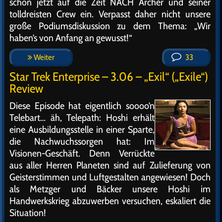
schon jetzt auf die Zeit NACH Archer und seiner
tolldreisten Crew ein. Verpasst daher nicht unsere
große Podiumsdiskussion zu dem Thema: „Wir
haben’s von Anfang an gewusst!“
Weiter
33
Star Trek Enterprise – 3.06 – „Exil“ („Exile“)
Review
Diese Episode hat eigentlich soooo’n
Telebart… äh, Telepath: Hoshi erhält
eine Ausbildungsstelle in einer Sparte,
die Nachwuchssorgen hat: Im
Visionen-Geschäft. Denn Verrückte
aus aller Herren Planeten sind auf Zulieferung von
Geisterstimmen und Luftgestalten angewiesen! Doch
als Metzger und Bäcker unsere Hoshi im
Handwerkskrieg abzuwerben versuchen, eskaliert die
Situation!