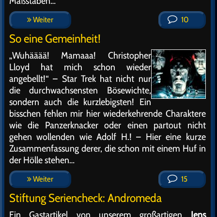
Maßstäben…
Weiter
10
So eine Gemeinheit!
„Wuhääää! Mamaaa! Christopher
Lloyd hat mich schon wieder
angebellt!“ – Star Trek hat nicht nur
die durchwachsensten Bösewichte,
sondern auch die kurzlebigsten! Ein
bisschen fehlen mir hier wiederkehrende Charaktere
wie die Panzerknacker oder einen partout nicht
gehen wollenden wie Adolf H.! – Hier eine kurze
Zusammenfassung derer, die schon mit einem Huf in
der Hölle stehen…
Weiter
15
Stiftung Seriencheck: Andromeda
Ein Gastartikel von unserem großartigen
Jens