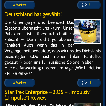
Weiter
21
Deutschland hat gewählt!
Die Urnengänge sind beendet! Das
Ergebnis überrascht uns kaum: Unser
Publikum ist überdurchschnittlich
kritisch! – Dank leicht gehobenem
Fanalter! Auch wenn das in der
Vergangenheit bedeutete, dass wir uns des Diebstahls
bezichtigten („Du hast meinen linken Pantoffel
geklaut!“) oder uns für russische Spione hielten… –
Hier die Auswertung unserer Umfrage: „Wie findet ihr
ENTERPRISE?“
Weiter
11
Star Trek Enterprise – 3.05 – „Impulsiv“
(„Impulse“) Review
„Nieder mit den Borg! Es leben die