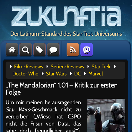
Der Latinum-Standard des Star Trek Universums
Film-Reviews
Serien-Reviews
Star Trek
Doctor Who
Star Wars
DC
Marvel
„The Mandalorian“ 1.01 – Kritik zur ersten
Folge
Um mir meinen herausragenden
Star Wars
-Geschmack nicht zu
verderben („Wieso hat C3PO
nicht die Frisur von Data, das
sähe doch freundlicher aus?“),