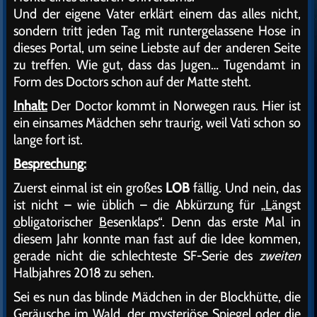
Und der eigene Vater erklärt einem das alles nicht,
sondern tritt jeden Tag mit runtergelassene Hose in
dieses Portal, um seine Liebste auf der anderen Seite
zu treffen. Wie gut, dass das Jugen… Tugendamt in
Form des Doctors schon auf der Matte steht.
Inhalt:
Der Doctor kommt in Norwegen raus. Hier ist
ein einsames Mädchen sehr traurig, weil Vati schon so
lange fort ist.
Besprechung:
Zuerst einmal ist ein großes
LOB
fällig. Und nein, das
ist nicht – wie üblich – die Abkürzung für „
L
ängst
o
bligatorischer
B
esenklaps“. Denn das erste Mal in
diesem Jahr konnte man fast auf die Idee kommen,
gerade nicht die schlechteste SF-Serie des
zweiten
Halbjahres 2018 zu sehen.
Sei es nun das blinde Mädchen in der Blockhütte, die
Geräusche im Wald, der mysteriöse Spiegel oder die