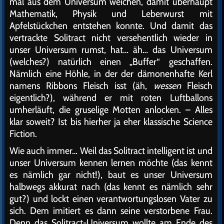
mal aus dem Universum weichen, damit überhaupt
Mathematik, Physik und Leberwurst mit
Apfelstückchen entstehen konnte. Und damit das
vertrackte Solitract nicht versehentlich wieder in
unser Universum rumst, hat… äh… das Universum
(welches?) natürlich einen „Buffer“ geschaffen.
Nämlich eine Höhle, in der der dämonenhafte Kerl
namens Ribbons Fleisch isst (äh,
wessen
Fleisch
eigentlich?), während er mit roten Luftballons
umherläuft, die gruselige Motten anlocken. – Alles
klar soweit? Ist bis hierher ja eher klassische Science
Fiction.
Wie auch immer… Weil das Solitract intelligent ist und
unser Universum kennen lernen möchte (das kennt
es nämlich gar nicht!), baut es unser Universum
halbwegs akkurat nach (das kennt es nämlich sehr
gut?) und lockt einen verantwortungslosen Vater zu
sich. Dem imitiert es dann seine verstorbene Frau.
Denn das Solitract-Universum wollte am Ende des